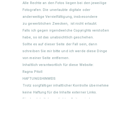
Alle Rechte an den Fotos liegen bei den jeweilige
Fotografen. Die unerlaubte digitale oder
anderweitige Vervielfältigung, insbesondere
zu gewerblichen Zwecken, ist nicht erlaubt.
Falls ich gegen irgendwelche Copyrights verstoßen
habe, so ist das unabsichtlich geschehen.
Sollte es auf dieser Seite der Fall sein, dann
schreiben Sie mir bitte und ich werde diese Dinge
von meiner Seite entfernen.
Inhaltlich verantwortlich für diese Website:
Ragna Pitoll
HAFTUNGSHINWEIS
Trotz sorgfältiger inhaltlicher Kontrolle übernehme
keine Haftung für die Inhalte externer Links.
Für den Inhalt der verlinkten Seiten sind
ausschließlich deren Betreiber verantwortlich
Impressum
© Ragna Pitoll